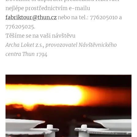
nejlépe prostřednictvím e-mailu
fabriktour@thun.cz
nebo na tel.: 776205010 a
776205025.
Těšíme se na vaši návštěvu
Archa Loket z.s., provozovatel Návštěvnického
centra Thun 1794